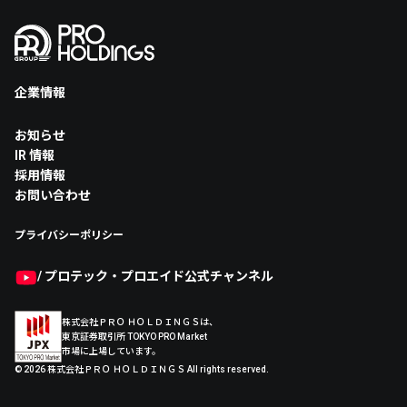
企業情報
お知らせ
企業情報 トップ
IR 情報
事業情報
採用情報
企業理念
お問い合わせ
会社概要
プライバシーポリシー
/ プロテック・プロエイド公式チャンネル
株式会社ＰＲＯ ＨＯＬＤＩＮＧＳは、
東京証券取引所 TOKYO PRO Market
市場に上場しています。
© 2026 株式会社ＰＲＯ ＨＯＬＤＩＮＧＳ All rights reserved.